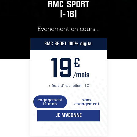
RMC SPORT
[-16]
Évenement en cours...
RMC SPORT 100% digital
19
€
/mois
+ frais d'inscription : 1€
engagement
sans
12 mois
engagement
JE M'ABONNE