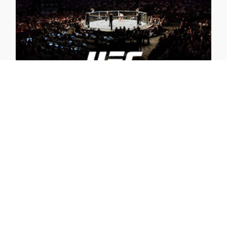
À RETROUVER SUR
DIM. 23 AOÛT 02:00
UFC FIGHT NIGHT: HERNANDEZ VS RODRIGUES
UFC
Cap sur Sacramento pour une UFC Fight Night qui mettra
aux prises deux prétendants ambitieux chez les -84 kg.
Anthony Hernandez, surnommé "Fluffy", tentera de rebondir
après la fin de son impressionnante série de victoires face
au redoutable Gregory "Robocop" Rodrigues. Le Brésilien,
auteur de plusieurs succès spectaculaires par KO ces
derniers mois, cherchera à confirmer son retour au premier
plan et à se rapprocher d'un combat pour le titre.