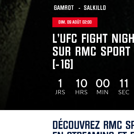
GAMROT
-
SALKILLD
DIM. 09 AOÛT 02:00
L'UFC FIGHT NIG
SUR RMC SPORT
[-16]
1
10
00
08
JRS
HRS
MIN
SEC
DÉCOUVREZ RMC SP