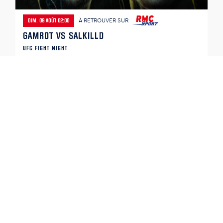
À RETROUVER SUR
DIM. 09 AOÛT 02:00
GAMROT VS SALKILLD
UFC FIGHT NIGHT
L'UFC APEX de Las Vegas accueille une Fight Night décisive
dans la course au sommet des -70 kg. Ancien prétendant au
titre, le Polonais Mateusz Gamrot remet sa place dans le Top
10 en jeu face à l'une des sensations de l'année, l'Australien
Quillan Salkilld. Invaincu à l'UFC et auteur de plusieurs
victoires spectaculaires avant la limite, le jeune prospect a
gagné son combat principal à force de performances
impressionnantes.