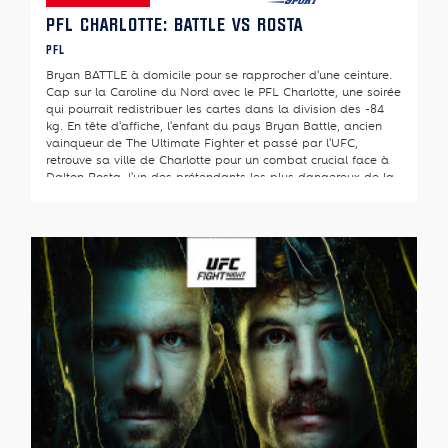
PFL CHARLOTTE: BATTLE VS ROSTA
PFL
Bryan BATTLE à domicile pour se rapprocher d'une ceinture.
Cap sur la Caroline du Nord avec le PFL Charlotte, une soirée
qui pourrait redistribuer les cartes dans la division des -84
kg. En tête d'affiche, l'enfant du pays Bryan Battle, ancien
vainqueur de The Ultimate Fighter et passé par l'UFC,
retrouve sa ville de Charlotte pour un combat crucial face à
Dalton Rosta, l'un des prétendants les plus dangereux de la
catégorie. Les deux hommes restent sur des revers et n'ont
plus le droit à l'erreur dans une division en pleine
recomposition.