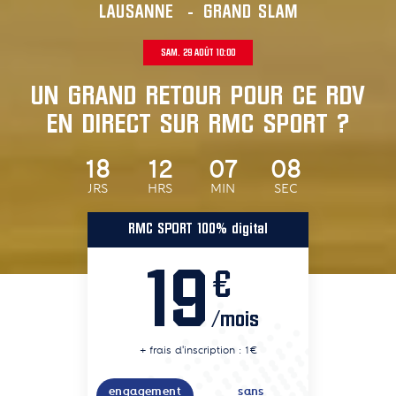
LAUSANNE
-
GRAND SLAM
SAM. 29 AOÛT 10:00
UN GRAND RETOUR POUR CE RDV
EN DIRECT SUR RMC SPORT ?
18
12
07
07
JRS
HRS
MIN
SEC
RMC SPORT 100% digital
19
€
/mois
+ frais d'inscription : 1€
engagement
sans