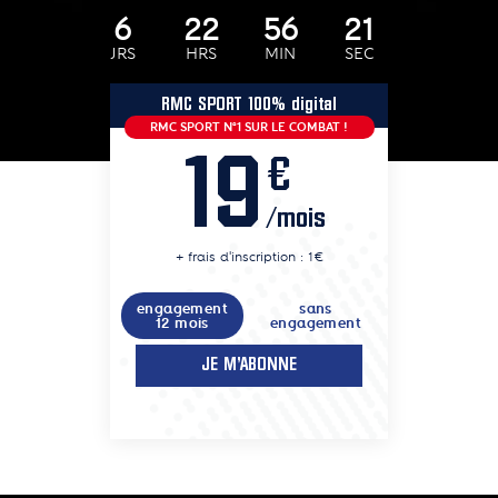
6
22
56
19
JRS
HRS
MIN
SEC
RMC SPORT 100% digital
RMC SPORT N°1 SUR LE COMBAT !
19
€
/mois
+ frais d'inscription : 1€
engagement
sans
12 mois
engagement
JE M'ABONNE